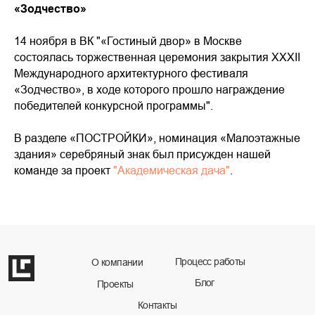
«Зодчество»
14 ноября в ВК "«Гостиный двор» в Москве
состоялась торжественная церемония закрытия XXXII
Международного архитектурного фестиваля
«Зодчество», в ходе которого прошло награждение
победителей конкурсной программы".
Процесс работы
О компании
В разделе «ПОСТРОЙКИ», номинация «Малоэтажные
Блог
Проекты
здания» серебряный знак был присужден нашей
Контакты
команде за проект
"Академическая дача"
.
Дизайн интерьера
Архитектурное проектирование
Ландшафтный дизайн
+7(495)225-22-54
Москва, Комсомольский проспект
16/2 стр.3