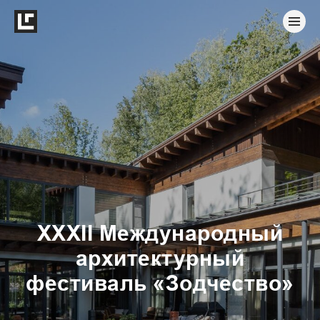
XXXII Международный
архитектурный
фестиваль «Зодчество»