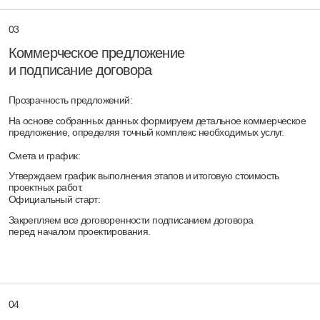
подробные ведомости с артикулами отделочных материалов для
безошибочной закупки.
06
Рабочий проект и
тендер
Инженерная точность:
К работе подключается команда конструкторов и инженеров для
разработки рабочей документации (АР, КР, внутренние и
наружные сети).
Синхронизация:
Архитектурная часть проекта органично соединяется с инженерными
системами и дизайном интерьера, создавая функциональное и
надёжное пространство.
Поддержка в тендере:
Передаём готовый проект строительным организациям и оказываем
информационную поддержку клиенту в процессе проведения
тендера.