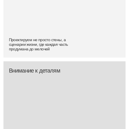
Используем камень, дерево и бетон, чтобы
создать архитектуру, которая красиво стареет и
остается актуальной вне времени
Понятные сроки и бюджет
На консультации мы сразу
определяем этапы, сроки и бюджет
вашего будущего дома