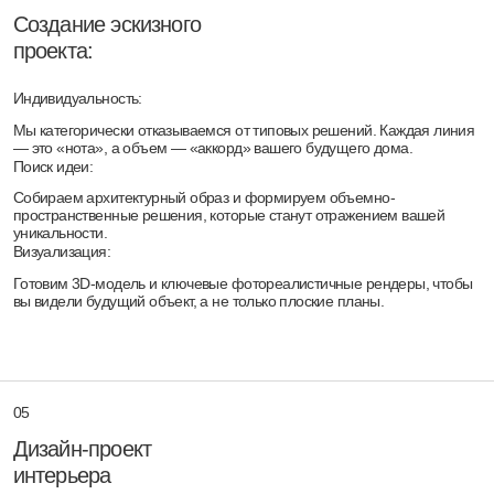
07
Стройка и авторский надзор
До результата:
Мы остаёмся с вами до завершения всех
этапов и момента, когда в новой гостиной
впервые зажигают камин.
Поддержка в тендере:
Выступаем в роли независимого эксперта: анализируем
компетенции и предложения строительных компаний на
тендере, помогая вам принять объективное решение.
Контроль реализации:
Обеспечиваем строгий авторский надзор. Контролируем
безукоризненное воплощение проектной документации в жизнь и
профессионально реагируем на любые текущие ситуации на
стройплощадке.
08
Комплектация и ввод в
эксплуатацию