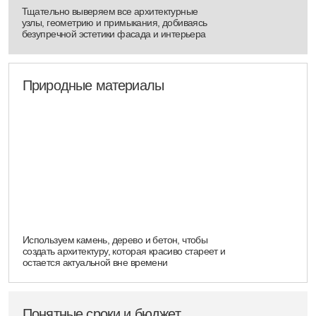
Процесс работы
Комплексно решаем все
задачи на каждом
этапе,
исключая
необходимость
вашего погружения в детали
01
Заявка и первый
созвон
Получаем базовую информацию:
Локация, участок или объект, цели (жить или использовать как
инвестицию), ориентировочный бюджет и сроки.
Предварительный расчет:
На основе базовой информации мы делаем предварительный
расчет стоимости архитектурного проекта и примерных сроков.
Цель:
Сформировать прозрачное понимание бюджета
и графика работ еще до старта.