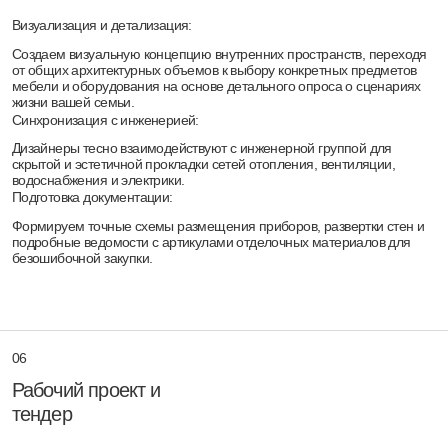
Подбор и спецификации:
Создаём исчерпывающие ведомости чистовых отделочных
материалов, освещения, мебели и техники. Формируем точные
технические задания для профильных поставщиков.
Контроль соответствия:
Следим за тем, чтобы закупаемые подрядчиками элементы строго
отвечали нашему проекту, исключая любые визуальные
компромиссы при реализации.
Финальная приёмка:
Проводим итоговый архитектурный осмотр готового пространства.
Вы принимаете эстетически выверенный объект, на 100%
соответствующий изначальной концепции.
Рассчитайте стоимость
комплексного проектирования дома и
получите консультацию главного