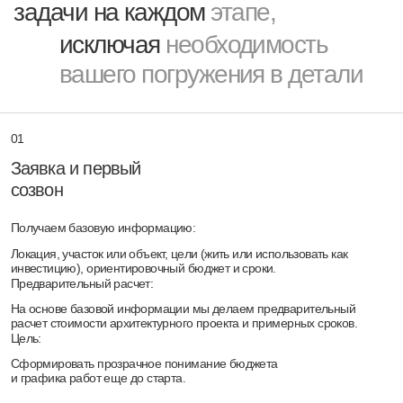
Коммерческое предложение
и подписание договора
Прозрачность предложений:
На основе собранных данных формируем детальное коммерческое
предложение, определяя точный комплекс необходимых услуг.
Смета и график:
Утверждаем график выполнения этапов и итоговую стоимость
проектных работ.
Официальный старт:
Закрепляем все договоренности подписанием договора
перед началом проектирования.
04
Создание эскизного
проекта:
Индивидуальность:
Мы категорически отказываемся от типовых решений. Каждая линия
— это «нота», а объем — «аккорд» вашего будущего дома.