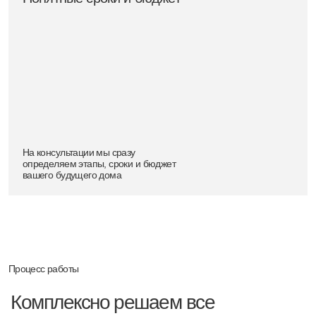
02
Личная встреча
и формирование ТЗ
Личный контакт:
Встречаемся очно в нашем офисе на Комсомольском проспекте или
онлайн. Роман Леонидов лично участвует в формировании
творческой стратегии.
Глубокое погружение:
Обсуждаем архитектурный образ, стиль (от минимализма до
современной усадьбы), функции и детальные сценарии жизни семьи
через подробный опросник.
Фиксация задачи:
Систематизируем ваши пожелания и собранные данные. На их
основе мы формируем чёткое техническое задание, которое станет
твёрдым фундаментом для работы над проектом.
03