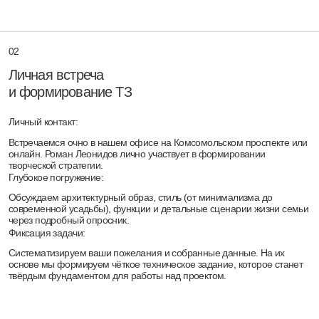
Поиск идеи:
Собираем архитектурный образ и формируем объемно-
пространственные решения, которые станут отражением вашей
уникальности.
Визуализация:
Готовим 3D-модель и ключевые фотореалистичные рендеры, чтобы
вы видели будущий объект, а не только плоские планы.
05
Дизайн-проект
интерьера
Визуализация и детализация:
Создаем визуальную концепцию внутренних пространств, переходя
от общих архитектурных объемов к выбору конкретных предметов
мебели и оборудования на основе детального опроса о сценариях
жизни вашей семьи.
Синхронизация с инженерией:
Дизайнеры тесно взаимодействуют с инженерной группой для
скрытой и эстетичной прокладки сетей отопления, вентиляции,
водоснабжения и электрики.
Подготовка документации:
Формируем точные схемы размещения приборов, развертки стен и