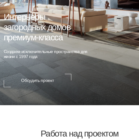
загородных домов
премиум-класса
Создаем исключительные пространства для
жизни с 1997 года
Обсудить проект
Работа над проектом
завершена только
тогда, когда
в гостиной
зажигают камин
Мы считаем вовлечение заказчика
в процесс отправной точкой для создания