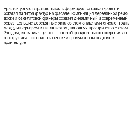
Акценты
проекта
Скульптурная Кровля
Сложная асимметричная геометрия крыши с разными углами
скатов формирует главный художественный объем здания. Это
создает динамичный и узнаваемый силуэт, который меняется в
зависимости от точки обзора и придает дому уникальный
характер
Конструктивная
честность
Основа проекта - это не скрытый каркас, а видимая эстетика
несущих конструкций. Использование CLT-панелей и
элементов из клееного бруса как основного материала
демонстрирует «честность» архитектуры, где технология
становится неотъемлемой частью образа здания