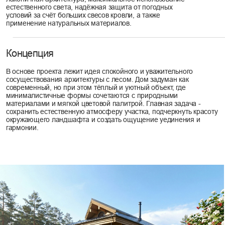
Архитектура
Архитектура гостевого дома строится на сочетании современной
деревянной технологии и природной эстетики. Одноэтажный
объём с мансардой и выразительной вальмовой кровлей мягко
посажен на рельеф с уклоном, следуя линии ландшафта. Основу
конструкции составляют CLT-панели и клеёные деревянные
элементы, оставленные видимыми и дополненные фасадной
отделкой из рейки, доски и бакелитовой фанеры - честные,
тёплые материалы без имитаций. Большие окна
индивидуального изготовления собирают лесной пейзаж в живую
картину, а деревянные террасы из лиственницы связывают дом с
участком. Архитектура здесь не доминирует, а встраивается в
контекст - сдержанная, ремесленная, искренняя.