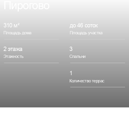
310 м²
до 46 соток
Площадь дома
Площадь участка
2 этажа
3
Этажность
Спальни
1
Количество террас
Синтез скандинавского
минимализма, альпийского
тепла и природных форм.
Пространство, где строгая
геометрия линий