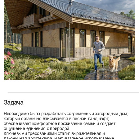
Задача
Необходимо было разработать современный загородный дом,
который органично вписывается в лесной ландшафт,
обеспечивает комфортное проживание семьи и создаёт
ощущение единения с природой.
Ключевыми требованиями стали: выразительная и
лаконичная архитектура, максимальное использование
естественного света, надёжная защита от погодных
условий за счёт больших свесов кровли, а также
применение натуральных материалов.
Концепция
В основе проекта лежит идея спокойного и уважительного
сосуществования архитектуры с лесом. Дом задуман как
современный, но при этом тёплый и уютный объект, где
минималистичные формы сочетаются с природными
материалами и мягкой цветовой палитрой. Главная задача -
сохранить естественную атмосферу участка, подчеркнуть красоту
окружающего ландшафта и создать ощущение уединения и
гармонии.