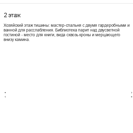
надежно связывает дом со сложным рельефом участка.
02
Архитектурную выразительность формирует сложная кровля и
богатая палитра фактур на фасаде: комбинация деревянной рейки,
доски и бакелитовой фанеры создает динамичный и современный
образ. Большие деревянные окна со стеклопакетами стирают грань
между интерьером и ландшафтом, наполняя пространство светом.
Это дом, где каждая деталь — от выбора кровельного покрытия до
конструктива - говорит о качестве и продуманном подходе к
архитектуре.