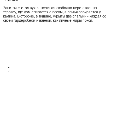
Технические характеристики
01
Несущая система дома выполнена из инновационных CLT-панелей,
которые обеспечивают прочность, экологичность и идеальный
микроклимат. Видимые элементы каркаса из клееного бруса
подчеркивают геометрию и создают уют, а ленточный фундамент