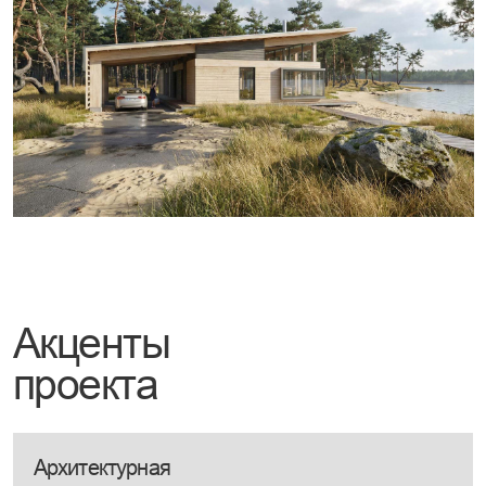
Хозяйская мастер-спальня с персональной гардеробной
и ванной комнатой образует автономное и уединенное
пространство для отдыха
Сердце дома
Просторная кухня-гостиная с камином и выходом на
террасу спроектирована как единый центр притяжения
для семьи и друзей
Расскажите о доме своей мечты на
консультации
с главным
архитектором
Обсудим концепцию, планировку, покажем