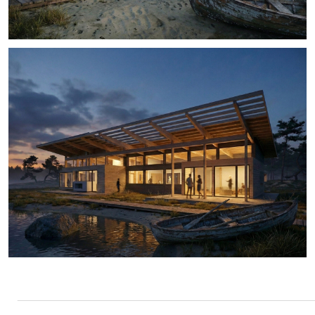
Задача
Основная задача заключалась в проектировании
современного одноэтажного дома площадью около 150 м² в
стиле фахверк.
Ключевым требованием было создание светлого, открытого
пространства с максимальной интеграцией в окружающий
ландшафт за счет панорамного остекления, при этом
сохранив четкое функциональное зонирование для
комфортной жизни семьи.
Концепция
Проект реализует модель «проницаемого» архитектурного
объема. Фахверковый каркас — не стилистический прием, а
функционально-конструктивная основа, определяющая
жесткость и пластику здания. Заполнение стеклом фасадных
плоскостей решает задачу транссолюминации: световой поток