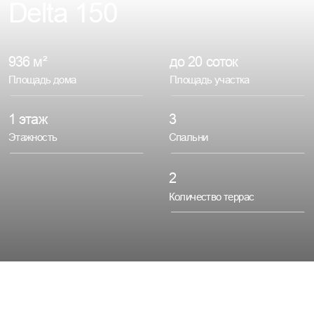
936 м²
до 20 соток
Площадь дома
Площадь участка
1 этаж
3
Этажность
Спальни
2
Количество террас
Одноэтажный дом в стиле
фахверк с панорамным
остеклением,
открывающим великолепные виды
на пейзаж