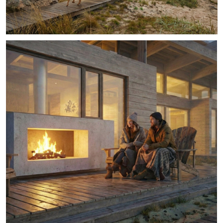
Центром дома является светлое открытое пространство кухни-
гостиной, а в отдельное крыло вынесен спальный блок. Он
включает в себя две комнаты и обособленную хозяйскую
мастер-спальню со своей гардеробной и ванной комнатой для
максимального комфорта.