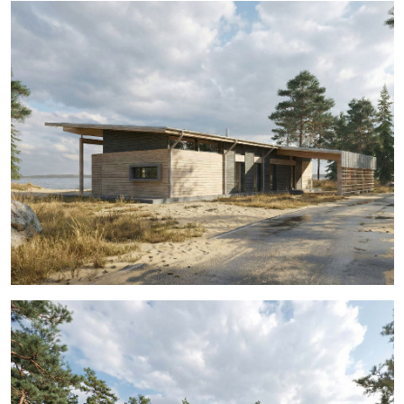
проекта
Архитектурная
доминанта
Динамичная моноскатная кровля не только формирует
узнаваемый силуэт здания, но и создает выразительный объем
в интерьере гостиной
Технологичный каркас
В основе дома лежит конструктив из клееного бруса, который
позволяет выбирать между стенами из массива дерева или
энергоэффективной каркасной технологией
Территория комфорта