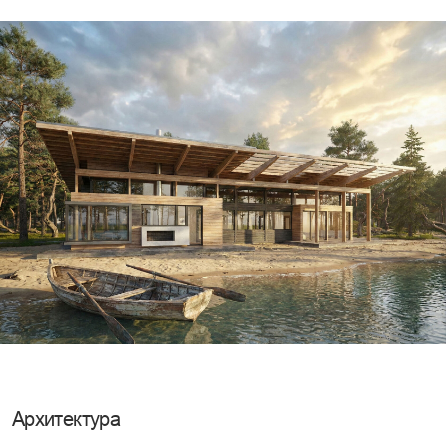
Архитектура
В основе архитектуры лежит экспонированный деревянный
каркас и выразительная моноскатная кровля, которая формирует
проницаемую оболочку между человеком и природой. Благодаря
панорамному остеклению и глубокой крытой террасе, дом
становится органичным продолжением ландшафта, где интерьер
и экстерьер сливаются в единое пространство.