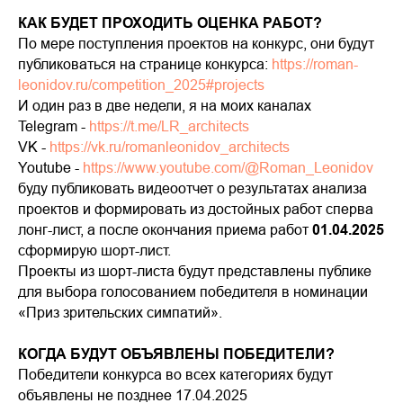
КАК БУДЕТ ПРОХОДИТЬ ОЦЕНКА РАБОТ?
По мере поступления проектов на конкурс, они будут
публиковаться на странице конкурса:
https://roman-
leonidov.ru/competition_2025#projects
И один раз в две недели, я на моих каналах
Telegram -
https://t.me/LR_architects
VK -
https://vk.ru/romanleonidov_architects
Процесс работы
О компании
Youtube -
https://www.youtube.com/@Roman_Leonidov
Блог
Проекты
буду публиковать видеоотчет о результатах анализа
Контакты
проектов и формировать из достойных работ сперва
Дизайн интерьера
лонг-лист, а после окончания приема работ
01.04.2025
Архитектурное проектирование
сформирую шорт-лист.
Ландшафтный дизайн
Проекты из шорт-листа будут представлены публике
для выбора голосованием победителя в номинации
+7(495)225-22-54
«Приз зрительских симпатий».
Москва, Комсомольский проспект
КОГДА БУДУТ ОБЪЯВЛЕНЫ ПОБЕДИТЕЛИ?
Победители конкурса во всех категориях будут
16/2 стр.3
объявлены не позднее 17.04.2025