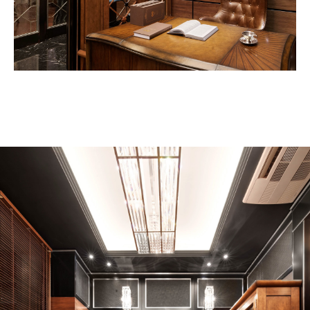
Процесс работы
О компании
Блог
Проекты
Контакты
Дизайн интерьера
Архитектурное проектирование
Ландшафтный дизайн
+7(495)225-22-54
Москва, Комсомольский проспект
16/2 стр.3
Политика конфиденциальности
Разработка сайта