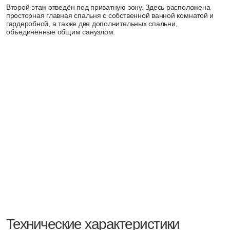
Надёжный фахверковый каркас из клеёного дерева в сочетании с
негорючим утеплителем создаёт тёплые и безопасные стены.
02
Двускатная кровля из фальцованной стали с полимерным
покрытием дополнена эксплуатируемой плоской кровлей, а
деревянные террасы и каркасные перегородки завершают
конструктивную гармонию дома.