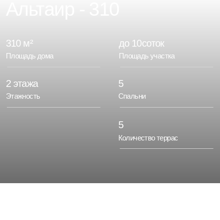
310 м²
до 10соток
Площадь дома
Площадь участка
2 этажа
5
Этажность
Спальни
5
Количество террас
Проект представляет собой
элегантный двухэтажный
дом в современном стиле,
органично вписанный в
живописный природный