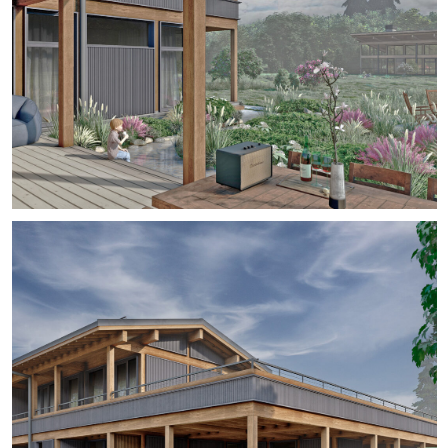
Расскажите о доме своей мечты на
консультации
с главным
архитектором
Обсудим концепцию, планировку, покажем
этапы, сроки и бюджет проекта
Я согласен на обработку персональных данных
в соответствии с
политикой конфиденциальности
Отправить