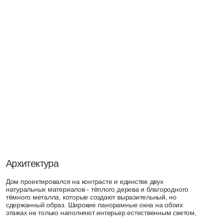
Архитектура
Дом проектировался на контрасте и единстве двух
натуральных материалов - тёплого дерева и благородного
тёмного металла, которые создают выразительный, но
сдержанный образ. Широкие панорамные окна на обоих
этажах не только наполняют интерьер естественным светом,
но и стирают визуальную границу между домом и природным
окружением, делая ландшафт частью внутреннего
пространства. Особую выразительность фасаду придаёт
просторная терраса второго этажа с эффектным деревянным
навесом - она формирует защищённое, уютное место для
отдыха на свежем воздухе.