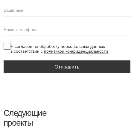
BIRDLAND HOUSE
261,95 м²
Процесс работы
О компании
Блог
Проекты
Контакты
Дизайн интерьера
Архитектурное проектирование
Ландшафтный дизайн
+7(495)225-22-54
Москва, Комсомольский проспект
16/2 стр.3